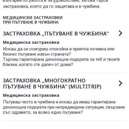
България по работа и за удоволствие, затова търси
0700 14 144
застраховка, която да го защитава и в чужбина.
Плати вноска
0700 18 800
Правила и политики, свързани с обслужването
МЕДИЦИНСКИ ЗАСТРАХОВКИ
Уведоми за събитие
ПРИ ПЪТУВАНЕ В ЧУЖБИНА
ЗАСТРАХОВКА „ПЪТУВАНЕ В ЧУЖБИНА“
Медицинска застраховка
Искаш да си осигуриш спокойна и приятна почивка или
бизнес пътуване извън страната?
Търсиш гарантирана денонощна подкрепа за теб и твоите
близки, когато сте далеч от дома?
ЗАСТРАХОВКА „МНОГОКРАТНО
ПЪТУВАНЕ В ЧУЖБИНА“ (MULTITRIP)
Медицинска застраховка
Пътуваш често в чужбина и искаш да имаш гарантирана
денонощна подкрепа при непридвидени ситуации, свързани
със здравето, за всяко едно пътуване?