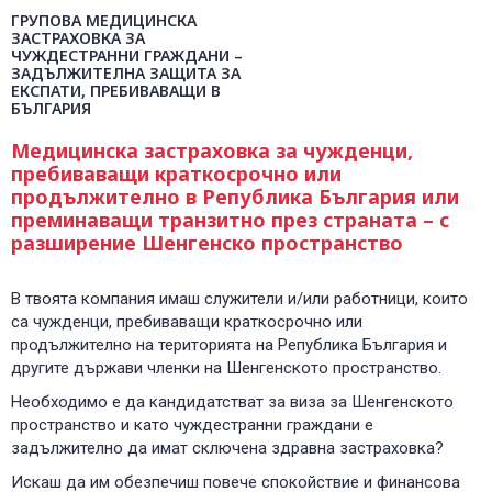
0700 14 144
ГРУПОВА МЕДИЦИНСКА
Плати вноска
0700 18 800
ЗАСТРАХОВКА ЗА
Правила и политики, свързани с обслужването
ЧУЖДЕСТРАННИ ГРАЖДАНИ –
ЗАДЪЛЖИТЕЛНА ЗАЩИТА ЗА
Уведоми за събитие
ЕКСПАТИ, ПРЕБИВАВАЩИ В
БЪЛГАРИЯ
Медицинска застраховка за чужденци,
пребиваващи краткосрочно или
продължително в Република България или
преминаващи транзитно през страната – с
разширение Шенгенско пространство
В твоята компания имаш служители и/или работници, които
са чужденци, пребиваващи краткосрочно или
продължително на територията на Република България и
другите държави членки на Шенгенското пространство.
Необходимо е да кандидатстват за виза за Шенгенското
пространство и като чуждестранни граждани е
задължително да имат сключена здравна застраховка?
Искаш да им обезпечиш повече спокойствие и финансова