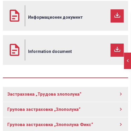
Информационен документ
Information document
Застраховка „Трудова злополука“
Групова застраховка „Злополука“
Групова застраховка „Злополука Фикс“