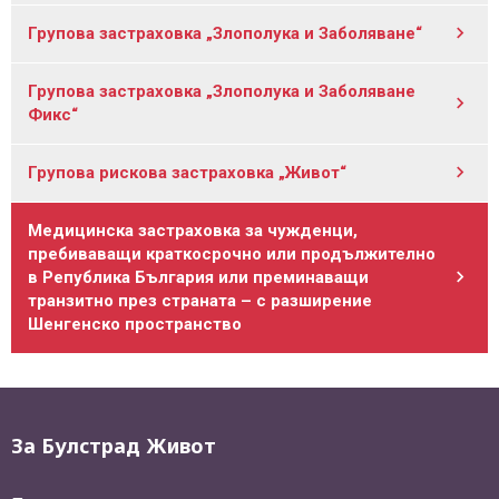
Групова застраховка „Злополука и Заболяване“
Групова застраховка „Злополука и Заболяване
Фикс“
Групова рискова застраховка „Живот“
Медицинска застраховка за чужденци,
пребиваващи краткосрочно или продължително
в Република България или преминаващи
транзитно през страната – с разширение
Шенгенско пространство
За Булстрад Живот