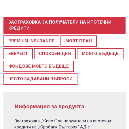
0700 14 144
Плати вноска
0700 18 800
Правила и политики, свързани с обслужването
Уведоми за събитие
ЗАСТРАХОВКА ЗА ПОЛУЧАТЕЛИ НА ИПОТЕЧНИ
КРЕДИТИ
PREMIUM INSURANCE
МОЯТ ПЛАН
ЕВЕРЕСТ
СПОКОЕН ДЕН
МОЕТО БЪДЕЩЕ
ФОНДОВЕ МОЕТО БЪДЕЩЕ
ЧЕСТО ЗАДАВАНИ ВЪПРОСИ
Информация за продукта
Застраховка „Живот“ за получатели на ипотечни
кредити на „Юробанк България“ АД е