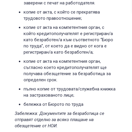
заверени с печат на работодателя.
копие от акта, с който се прекратява
трудовото правоотношение;
копие от акта на компетентния орган, с
който кредитополучателят е регистриран/а
като безработен/а към съответното “Бюро
по труда”, от което да е видно от кога е
регистриран/а като безработен/а;
копие от акта на компетентния орган,
съгласно което кредитополучателят ще
получава обезщетение за безработица за
определен срок.
пълно кoпие от трудовата/служебна книжка
на застрахованото лице;
бележка от Бюрото по труда
Забележка: Документите за безработица се
отправят отделно за всяко плащане на
обезщетение от НОИ.