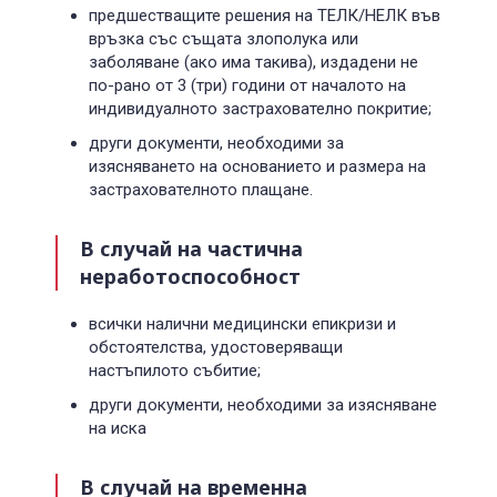
предшестващите решения на ТЕЛК/НЕЛК във
връзка със същата злополука или
заболяване (ако има такива), издадени не
по-рано от 3 (три) години от началото на
индивидуалното застрахователно покритие;
други документи, необходими за
изясняването на основанието и размера на
застрахователното плащане.
В случай на частична
неработоспособност
всички налични медицински епикризи и
обстоятелства, удостоверяващи
настъпилото събитие;
други документи, необходими за изясняване
на иска
В случай на временна