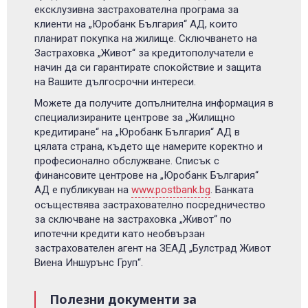
ексклузивна застрахователна програма за
клиенти на „Юробанк България“ АД, които
планират покупка на жилище. Сключването на
Застраховка „Живот“ за кредитополучатели е
начин да си гарантирате спокойствие и защита
на Вашите дългосрочни интереси.
Можете да получите допълнителна информация в
специализираните центрове за „Жилищно
кредитиране“ на „Юробанк България“ АД в
цялата страна, където ще намерите коректно и
професионално обслужване. Списък с
финансовите центрове на „Юробанк България“
АД е публикуван на
www.postbank.bg
. Банката
осъществява застрахователно посредничество
за сключване на застраховка „Живот“ по
ипотечни кредити като необвързан
застрахователен агент на ЗЕАД „Булстрад Живот
Виена Иншурънс Груп“.
Полезни документи за