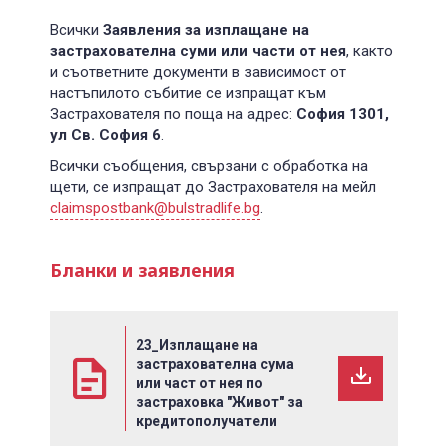
Всички
Заявления за изплащане на
застрахователна суми или части от нея
, както
и съответните документи в зависимост от
настъпилото събитие се изпращат към
Застрахователя по поща на адрес:
София 1301,
ул Св. София 6
.
Всички съобщения, свързани с обработка на
щети, се изпращат до Застрахователя на мейл
claimspostbank@bulstradlife.bg
.
Бланки и заявления
23_Изплащане на
застрахователна сума
или част от нея по
застраховка "Живот" за
кредитополучатели