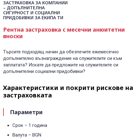
0700 14 144
ЗАСТРАХОВКА ЗА КОМПАНИИ
– ДОПЪЛНИТЕЛНА
Плати вноска
0700 18 800
Правила и политики, свързани с обслужването
СИГУРНОСТ И СОЦИАЛНИ
ПРИДОБИВКИ ЗА ЕКИПА ТИ
Уведоми за събитие
Рентна застраховка с месечни анюитетни
вноски
Търсите подходящ начин да обезпечите ежемесечно
допълнително възнаграждение на служителите си към
заплатата? Искате да предложите на служителите си
допълнителни социални придобивки?
Характеристики и покрити рискове на
застраховката
Параметри
Срок – 1 година
Валута – BGN