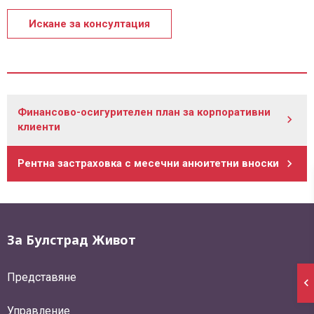
Искане за консултация
Финансово-осигурителен план за корпоративни
клиенти
Рентна застраховка с месечни анюитетни вноски
За Булстрад Живот
Представяне
Управление