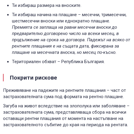
Ти избираш размера на вноските.
Ти избираш начина на плащане – месечни, тримесечни,
шестмесечни вноски или еднократно плащане.
Премията се заплаща на равни месечни вноски до
предварително договорено число на всеки месец, в
продължение на срока на договора. Падежът на всяко от
рентните плащания е на същата дата, фиксирана за
плащане на месечната вноска, но месец по-късно.
Териториален обхват – Република България.
Покрити рискове
Преживяване на падежите на рентните плащания – част от
застрахователната сума под формата на рентно плащане.
Загуба на живот вследствие на злополука или заболяване –
застрахователната сума, представляваща сбора на всички
оставащи рентни плащания от момента на настъпване на
застрахователното събитие до края на периода на рентата.