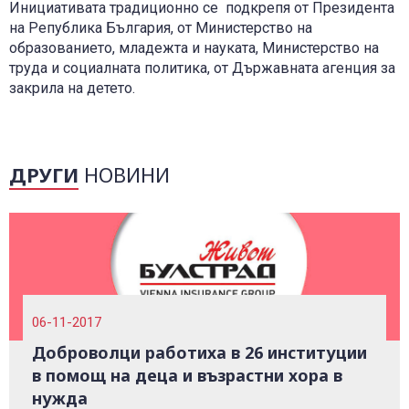
0700 14 144
Инициативата традиционно се
подкрепя от Президента
Плати вноска
0700 18 800
на Република България, от Министерство на
Правила и политики, свързани с обслужването
образованието, младежта и науката, Министерство на
труда и социалната политика, от Държавната агенция за
Уведоми за събитие
закрила на детето.
ДРУГИ
НОВИНИ
06-11-2017
Доброволци работиха в 26 институции
в помощ на деца и възрастни хора в
нужда