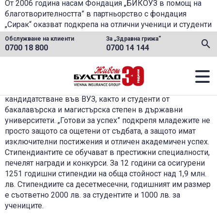
От 2006 година насам Фондация „БИКОУЗ в помощ на
•
заявление за застраховане
Форма за актуализиране
благотворителността” в партньорство с фондация
на координати
•
Начини на плащане
„Сирак“ оказват подкрепа на отлични ученици и студенти
•
Форма за искане на
– сираци, за да продължат образованието си. Чрез
•
Банкови сметки
Обслужване на клиенти
За „Здравна грижа“
консултация
стипендиантската програма „Готови за успех” се оказва
0700 18 800
0700 14 144
•
Бланки и заявления
подкрепа на млади хора, които са мотивирани,
•
Форма за контакт
целеустремени и имат нужда само от шанса да докажат
•
Често задавани въпроси
ПРОДУКТИ
способностите си. В програмата участват ученици от 12
клас, на които стипендията помага да се подготвят за
кандидатстване във ВУЗ, както и студенти от
За мен и близките ми
ОБСЛУЖВАНЕ НА КЛИЕНТИ
бакалавърска и магистърска степен в държавни
университети. „Готови за успех” подкрепя младежите не
За фирмата ми
Бланки и заявления
КОНТАКТИ
просто защото са ощетени от съдбата, а защото имат
изключителни постижения и отличен академичен успех.
Начини на плащане и банкови сметки
Стипендиантите се обучават в престижни специалности,
ВХОД ЗА ПАРТНЬОРИ
печелят награди и конкурси.
За 12 години са осигурени
Фондове и стойности на инвестиционни единици
1251 годишни стипендии на обща стойност над 1,9 млн.
Medex Online
лв. Стипендиите са десетмесечни, годишният им размер
B-Assist: Онлайн услуги
За клиенти със здравна грижа
е съответно 2000 лв. за студентит
е и 1000 лв. за
Посредници
учениците.
Твоята Здравна грижа
За клиенти на Postbank