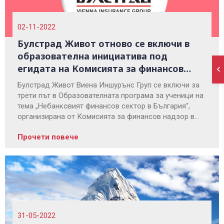
02-11-2022
Булстрад Живот отново се включи в
образователна инициатива под
егидата на Комисията за финансов
надзор
Булстрад Живот Виена Иншурънс Груп се включи за
трети път в Образователната програма за ученици на
тема „Небанковият финансов сектор в България“,
организирана от Комисията за финансов надзор в
партньорство с Министерство на образованието и
Прочети повече
науката (МОН) и фондация „Атанас Буров”.
31-05-2022