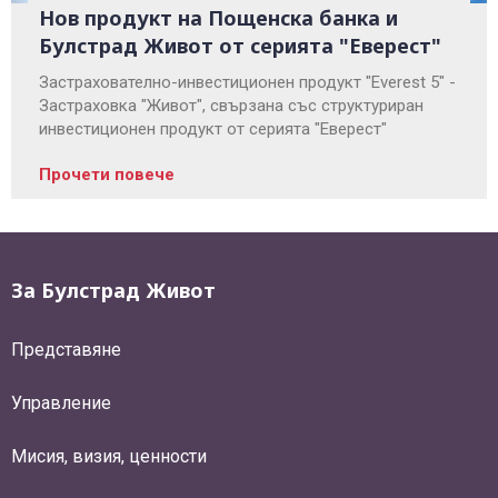
Нов продукт на Пощенска банка и
Булстрад Живот от серията "Еверест"
Застрахователно-инвестиционен продукт "Everest 5" -
Застраховка "Живот", свързана със структуриран
инвестиционен продукт от серията "Еверест"
Прочети повече
За Булстрад Живот
Представяне
Управление
Мисия, визия, ценности