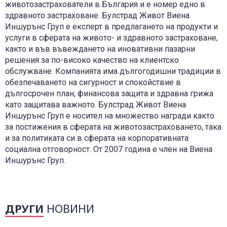
животозастрахователи в България и е номер едно в
здравното застраховане. Булстрад Живот Виена
Иншурънс Груп е експерт в предлагането на продукти и
услуги в сферата на живото- и здравното застраховане,
както и във въвеждането на иновативни пазарни
решения за по-високо качество на клиентско
обслужване. Компанията има дългогодишни традиции в
обезпечаването на сигурност и спокойствие в
дългосрочен план, финансова защита и здравна грижа
като защитава важното. Булстрад Живот Виена
Иншурънс Груп е носител на множество награди както
за постижения в сферата на животозастраховането, така
и за политиката си в сферата на корпоративната
социална отговорност. От 2007 година е член на Виена
Иншурънс Груп.
ДРУГИ
НОВИНИ