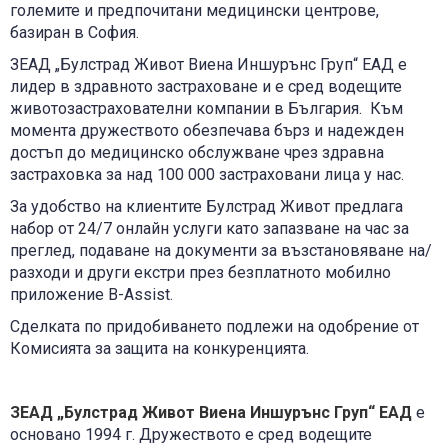
големите и предпочитани медицински центрове,
базиран в София.
ЗЕАД „Булстрад Живот Виена Иншурънс Груп“ ЕАД е
лидер в здравното застраховане и е сред водещите
животозастрахователни компании в България. Към
момента дружеството обезпечава бърз и надежден
достъп до медицинско обслужване чрез здравна
застраховка за над 100 000 застраховани лица у нас.
За удобство на клиентите Булстрад Живот предлага
набор от 24/7 онлайн услуги като запазване на час за
преглед, подаване на документи за възстановяване на/
разходи и други екстри през безплатното мобилно
приложение B-Assist.
Сделката по придобиването подлежи на одобрение от
Комисията за защита на конкуренцията.
ЗЕАД „Булстрад Живот Виена Иншурънс Груп“ ЕАД
е
основано 1994 г. Дружеството е сред водещите