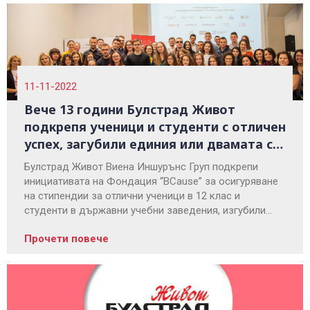
11-11-2022
Вече 13 години Булстрад Живот
подкрепя ученици и студенти с отличен
успех, загубили единия или двамата си
родители
Булстрад Живот Виена Иншурънс Груп подкрепи
инициативата на Фондация “BCause” за осигуряване
на стипендии за отлични ученици в 12 клас и
студенти в държавни учебни заведения, изгубили
единия или двамата си родители, или израснали в
Прочети повече
специализирана институция.