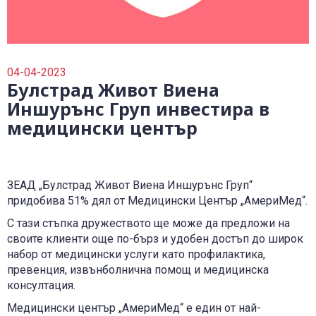
0700 14 144
Плати вноска
0700 18 800
Правила и политики, свързани с обслужването
Уведоми за събитие
04-04-2023
Булстрад Живот Виена
Иншурънс Груп инвестира в
медицински център
ЗЕАД „Булстрад Живот Виена Иншурънс Груп“
придобива 51% дял от Медицински Център „АмериМед“.
С тази стъпка дружеството ще може да предложи на
своите клиенти още по-бърз и удобен достъп до широк
набор от медицински услуги като профилактика,
превенция, извънболнична помощ и медицинска
консултация.
Медицински център „АмериМед“ е един от най-