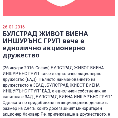
0700 14 144
Плати вноска
0700 18 800
Правила и политики, свързани с обслужването
Уведоми за събитие
26-01-2016
БУЛСТРАД ЖИВОТ ВИЕНА
ИНШУРЪНС ГРУП вече е
еднолично акционерно
дружество
(26 януари 2016, София) БУЛСТРАД ЖИВОТ ВИЕНА
ИНШУРЪНС ГРУП вече е еднолично акционерно
дружество (ЕАД). Пълното наименованието на
дружеството е ЗЕАД „БУЛСТРАД ЖИВОТ ВИЕНА
ИНШУРЪНС ГРУП” ЕАД, а едноличен собственик на
капитала е ЗАД „БУЛСТРАД ВИЕНА ИНШУРЪНС ГРУП”.
Сделката по придобиване на акционерните дялове в
размер на 2,94%, които досегашният миноритарен
акционер Хановер Ре, притежаваше в дружеството, е