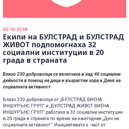
0700 14 144
Плати вноска
0700 18 800
Правила и политики, свързани с обслужването
Уведоми за събитие
30-10-2018
Екипи на БУЛСТРАД и БУЛСТРАД
ЖИВОТ подпомогнаха 32
социални институции в 20
града в страната
Близо 230 доброволци се включиха в над 40 социални
дейности в помощ на деца и възрастни хора в Деня на
социалната активност
Близо 230 доброволци от „БУЛСТРАД ВИЕНА
ИНШУРЪНС ГРУП” и „БУЛСТРАД ЖИВОТ ВИЕНА
ИНШУРЪНС ГРУП” работиха в 32 социални институции
в 20 града в страната по време на ежегодния „Ден на
социалната активност”. Инициативата е част от