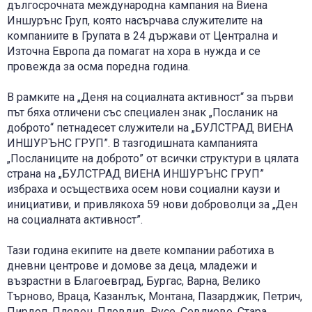
дългосрочната международна кампания на Виена
Иншурънс Груп, която насърчава служителите на
компаниите в Групата в 24 държави от Централна и
Източна Европа да помагат на хора в нужда и се
провежда за осма поредна година.
В рамките на „Деня на социалната активност“ за първи
път бяха отличени със специален знак „Посланик на
доброто“ петнадесет служители на „БУЛСТРАД ВИЕНА
ИНШУРЪНС ГРУП”. В тазгодишната кампанията
„Посланиците на доброто” от всички структури в цялата
страна на „БУЛСТРАД ВИЕНА ИНШУРЪНС ГРУП”
избраха и осъществиха осем нови социални каузи и
инициативи, и привлякоха 59 нови доброволци за „Ден
на социалната активност”.
Тази година екипите на двете компании работиха в
дневни центрове и домове за деца, младежи и
възрастни в Благоевград, Бургас, Варна, Велико
Търново, Враца, Казанлък, Монтана, Пазарджик, Петрич,
Пирдоп, Плевен, Пловдив, Русе, Севлиево, Стара