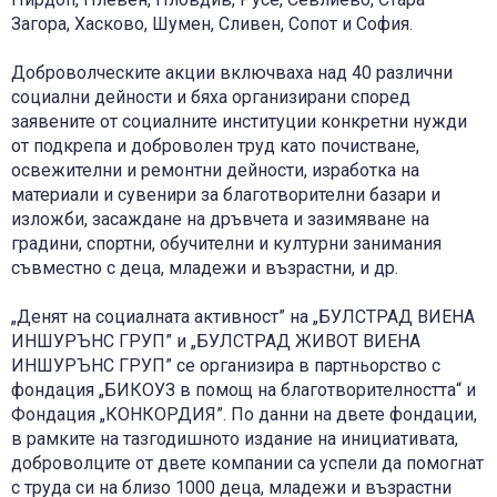
Загора, Хасково, Шумен, Сливен, Сопот и София.
Доброволческите акции включваха над 40 различни
социални дейности и бяха организирани според
заявените от социалните институции конкретни нужди
от подкрепа и доброволен труд като почистване,
освежителни и ремонтни дейности, изработка на
материали и сувенири за благотворителни базари и
изложби, засаждане на дръвчета и зазимяване на
градини, спортни, обучителни и културни занимания
съвместно с деца, младежи и възрастни, и др.
„Денят на социалната активност” на „БУЛСТРАД ВИЕНА
ИНШУРЪНС ГРУП” и „БУЛСТРАД ЖИВОТ ВИЕНА
ИНШУРЪНС ГРУП” се организира в партньорство с
фондация „БИКОУЗ в помощ на благотворителността“ и
Фондация „КОНКОРДИЯ”. По данни на двете фондации,
в рамките на тазгодишното издание на инициативата,
доброволците от двете компании са успели да помогнат
с труда си на близо 1000 деца, младежи и възрастни