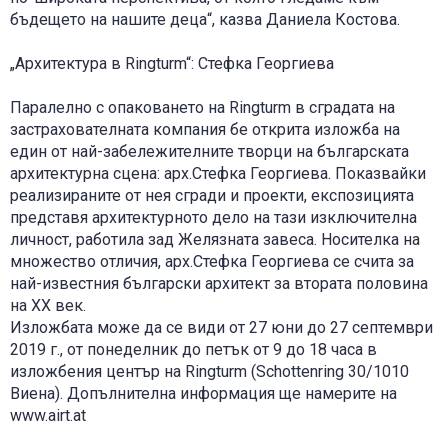
бъдещето на нашите деца“, казва Даниела Костова.
„Архитектура в Ringturm“: Стефка Георгиева
Паралелно с опаковането на Ringturm в сградата на
застрахователната компания бе открита изложба на
един от най-забележителните творци на българската
архитектурна сцена: арх.Стефка Георгиева. Показвайки
реализираните от нея сгради и проекти, експозицията
представя архитектурното дело на тази изключителна
личност, работила зад Желязната завеса. Носителка на
множество отличия, арх.Стефка Георгиева се счита за
най-известния български архитект за втората половина
на ХХ век.
Изложбата може да се види от 27 юни до 27 септември
2019 г., от понеделник до петък от 9 до 18 часа в
изложбения център на Ringturm (Schottenring 30/1010
Виена). Допълнителна информация ще намерите на
www.airt.at