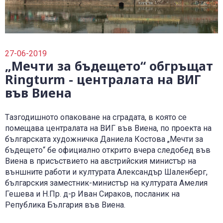
0700 14 144
Плати вноска
0700 18 800
Правила и политики, свързани с обслужването
Уведоми за събитие
27-06-2019
„Мечти за бъдещето“ обгръщат
Ringturm - централата на ВИГ
във Виена
Tазгодишното опаковане на сградата, в която се
помещава централата на ВИГ във Виена, по проекта на
българската художничка Даниела Костова „Мечти за
бъдещето“ бе официално открито вчера следобед във
Виена в присъствието на австрийския министър на
външните работи и културата Александър Шаленберг,
българския заместник-министър на културата Амелия
Гешева и Н.Пр. д-р Иван Сираков, посланик на
Република България във Виена.