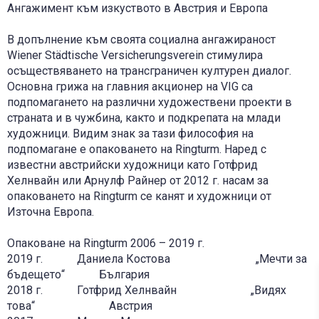
Ангажимент към изкуството в Австрия и Европа
В допълнение към своята социална ангажираност
Wiener Städtische Versicherungsverein стимулира
осъществяването на трансграничен културен диалог.
Основна грижа на главния акционер на VIG са
подпомагането на различни художествени проекти в
страната и в чужбина, както и подкрепата на млади
художници. Видим знак за тази философия на
подпомагане е опаковането на Ringturm. Наред с
известни австрийски художници като Готфрид
Хелнвайн или Арнулф Райнер от 2012 г. насам за
опаковането на Ringturm се канят и художници от
Източна Европа.
Опаковане на Ringturm 2006 – 2019 г.
2019 г. Даниела Костова „Мечти за
бъдещето“ България
2018 г. Готфрид Хелнвайн „Видях
това“ Австрия