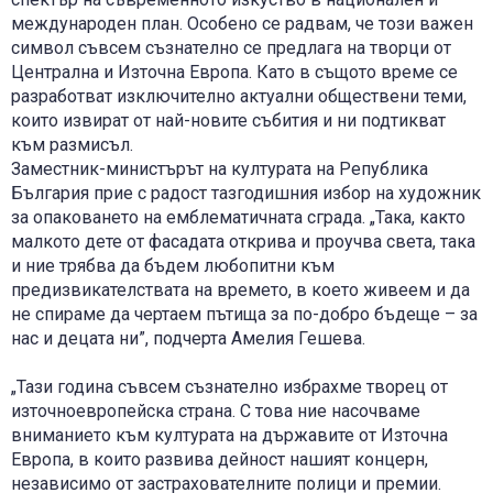
международен план. Особено се радвам, че този важен
символ съвсем съзнателно се предлага на творци от
Централна и Източна Европа. Като в същото време се
разработват изключително актуални обществени теми,
които извират от най-новите събития и ни подтикват
към размисъл.
Заместник-министърът на културата на Република
България прие с радост тазгодишния избор на художник
за опаковането на емблематичната сграда. „Така, както
малкото дете от фасадата открива и проучва света, така
и ние трябва да бъдем любопитни към
предизвикателствата на времето, в което живеем и да
не спираме да чертаем пътища за по-добро бъдеще – за
нас и децата ни”, подчерта Амелия Гешева.
„Тази година съвсем съзнателно избрахме творец от
източноевропейска страна. С това ние насочваме
вниманието към културата на държавите от Източна
Европа, в които развива дейност нашият концерн,
независимо от застрахователните полици и премии.