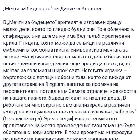
„Мечти за бъдещето“ на Даниела Костова
В „Мечти за бъдещето“ зрителят е изправен срещу
малко дете, което го гледа с будни очи. То е облечено в
скафандър, а на шлема му има бял гълъб с разперени
крила. Птицата, която може да се види на различни
емблеми в космонавтиката, символизира мечтата за
летене. Емпиричният свят на малкото дете е белязан от
новите научни изследвания: още преди да проходи, то
мечтае за големия и широк свят. Неговата играчка –
въртележка с летящи небесни тела, която се вижда от
другата страна на Ringturm, загатва за промяна на
перспективата: поглед към Земята отдалече, крехкостта
на нашата планета, бъдещия свят на нашите деца. „В
работата си многократно съм анализирала в различен
културен и социален контекст какво означава „safe play“
(безопасна игра). Чрез специфичното за мястото
представяне на моето произведение тази тема ще бъде
обогатена с нови аспекти. В този проект ме интересува
по-широката перспектива, от която гледаме към