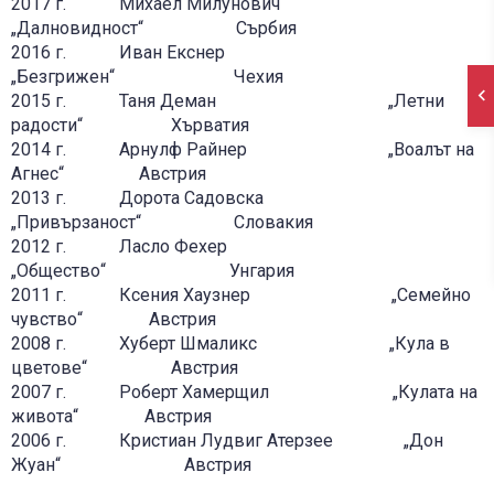
2017 г. Михаел Милунович
„Далновидност“ Сърбия
2016 г. Иван Екснер
„Безгрижен“ Чехия
2015 г. Таня Деман „Летни
радости“ Хърватия
2014 г. Арнулф Райнер „Воалът на
Агнес“ Австрия
2013 г. Дорота Садовска
„Привързаност“ Словакия
2012 г. Ласло Фехер
„Общество“ Унгария
2011 г. Ксения Хаузнер „Семейно
чувство“ Австрия
2008 г. Хуберт Шмаликс „Кула в
цветове“ Австрия
2007 г. Роберт Хамерщил „Кулата на
живота“ Австрия
2006 г. Кристиан Лудвиг Атерзее „Дон
Жуан“ Австрия