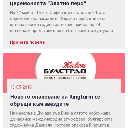
церемонията "Златно перо"
На 22 май от 16 ч. в София ще се състои 24тата
церемония на наградите "Златно перо", които се
връчват всяка година за техния принос на 24
изтъкнати представители на българската култура и
изкуството. Булстрад Живот е основен партньор на
Прочети повече
наградите тази година и ще връчи три от високите
отличия.
13-05-2019
Новото опаковане на Ringturm се
обръща към звездите
На канала на Дунава във Виена лятото наближава,
донасяйки международна атмосфера: българската
художничка Даниела Костова опакова Ringturm в