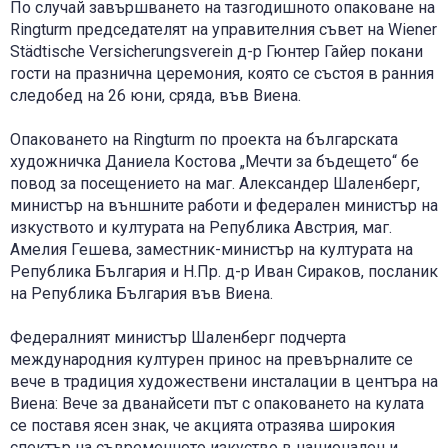
По случай завършването на тазгодишното опаковане на
Ringturm председателят на управителния съвет на Wiener
Städtische Versicherungsverein д-р Гюнтер Гайер покани
гости на празнична церемония, която се състоя в ранния
следобед на 26 юни, сряда, във Виена.
Опаковането на Ringturm по проекта на българската
художничка Даниела Костова „Мечти за бъдещето“ бе
повод за посещението на маг. Александер Шаленберг,
министър на външните работи и федерален министър на
изкуството и културата на Република Австрия, маг.
Амелия Гешева, заместник-министър на културата на
Република България и Н.Пр. д-р Иван Сираков, посланик
на Република България във Виена.
Федералният министър Шаленберг подчерта
международния културен принос на превърналите се
вече в традиция художествени инсталации в центъра на
Виена: Вече за дванайсети път с опаковането на кулата
се поставя ясен знак, че акцията отразява широкия
спектър на съвременното изкуство в национален и