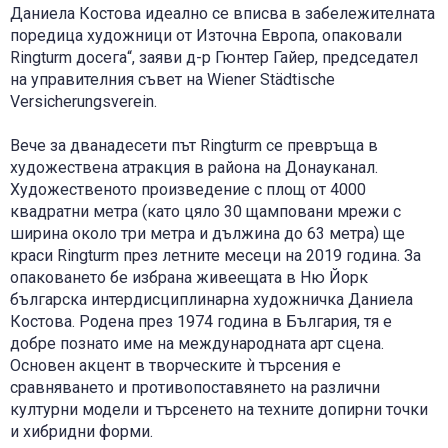
Даниела Костова идеално се вписва в забележителната
поредица художници от Източна Европа, опаковали
Ringturm досега“, заяви д-р Гюнтер Гайер, председател
на управителния съвет на Wiener Städtische
Versicherungsverein.
Вече за дванадесети път Ringturm се превръща в
художествена атракция в района на Донауканал.
Художественото произведение с площ от 4000
квадратни метра (като цяло 30 щамповани мрежи с
ширина около три метра и дължина до 63 метра) ще
краси Ringturm през летните месеци на 2019 година. За
опаковането бе избрана живеещата в Ню Йорк
българска интердисциплинарна художничка Даниела
Костова. Родена през 1974 година в България, тя е
добре познато име на международната арт сцена.
Основен акцент в творческите ѝ търсения е
сравняването и противопоставянето на различни
културни модели и търсенето на техните допирни точки
и хибридни форми.