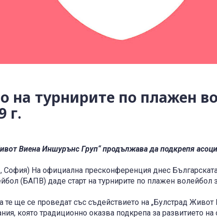
о на турнирите по плажен в
9 г.
ивот Виена Иншурънс Груп“ продължава да подкрепя асоц
 г., София) На официална пресконференция днес Българскат
йбол (БАПВ) даде старт на турнирите по плажен волейбол з
на те ще се проведат със съдействието на „Булстрад Живо
ания, която традиционно оказва подкрепа за развитието на с