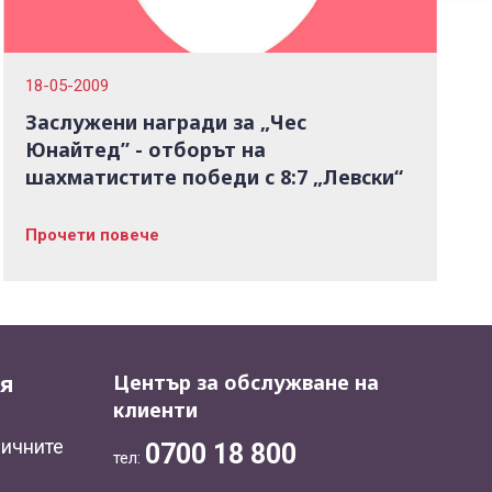
18-05-2009
Заслужени награди за „Чес
Юнайтед” - отборът на
шахматистите победи с 8:7 „Левски“
Прочети повече
я
Център за обслужване на
клиенти
личните
0700 18 800
тел: