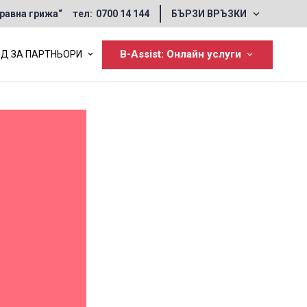
•
Форма за искане на консултация
равна грижа“
тел:
0700 14 144
БЪРЗИ ВРЪЗКИ
•
Форма за контакт
•
Често задавани въпроси
B-Assist: Онлайн услуги
Д ЗА ПАРТНЬОРИ