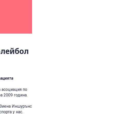
олейбол
иацията
а асоциация по
а 2009 година.
т Виена Иншурънс
порта у нас.