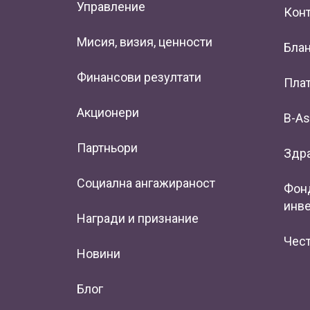
Управление
Кон
Мисия, визия, ценности
Блан
Финансови резултати
Плат
Акционери
B-As
Партньори
Здр
Социална ангажираност
Фонд
инв
Награди и признание
Чес
Новини
Блог