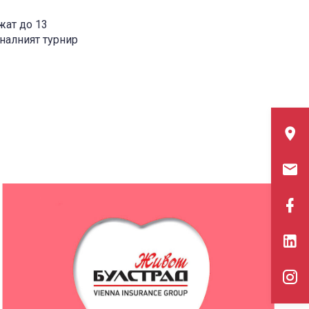
жат до 13
налният турнир