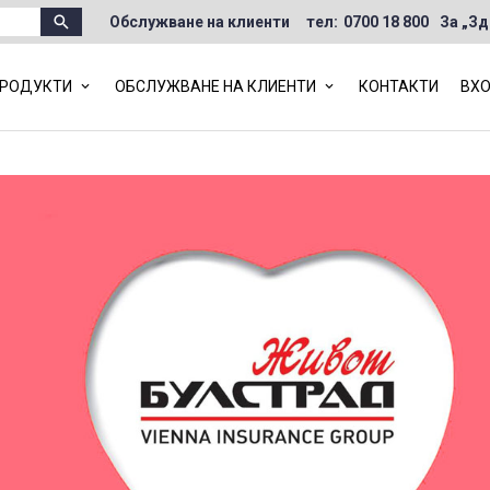
•
Бланки и заявления
Обслужване на клиенти
тел:
0700 18 800
За „Зд
•
Фондове и стойности на инвестиционни
единици
РОДУКТИ
ОБСЛУЖВАНЕ НА КЛИЕНТИ
КОНТАКТИ
ВХО