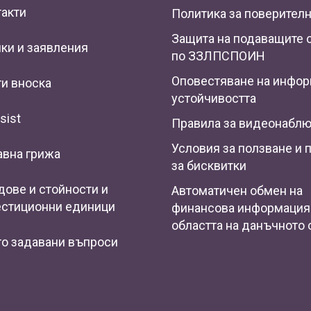
такти
Политика за поверител
Защита на подаващите 
ки и заявления
по ЗЗЛПСПОИН
Оповестяване на инфор
и вноска
устойчивостта
sist
Правила за видеонабл
Условия за ползване и 
авна грижа
за бисквитки
ове и стойности и
Автоматичен обмен на
естиционни единици
финансова информация
областта на данъчното 
то задавани въпроси