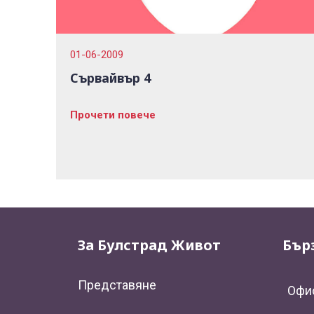
01-06-2009
Сървайвър 4
Прочети повече
За Булстрад Живот
Бър
Представяне
Офи