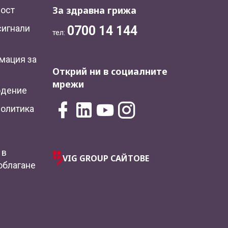
За здравна грижа
ност
сигнали
0700 14 144
тел:
мация за
Открий ни в социалните
мрежи
юдение
политика
 в
VIG GROUP САЙТОВЕ
облагане