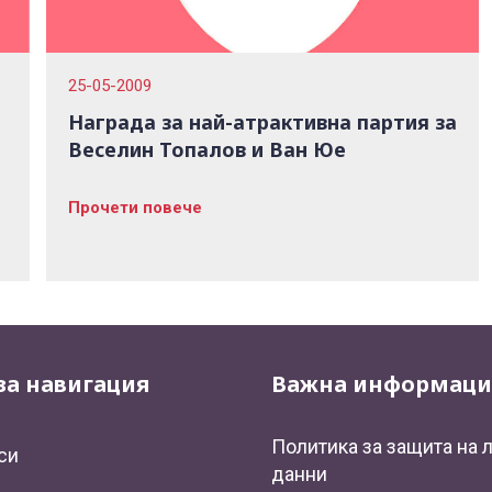
25-05-2009
Награда за най-атрактивна партия за
Веселин Топалов и Ван Юе
Прочети повече
за навигация
Важна информаци
Политика за защита на 
си
данни