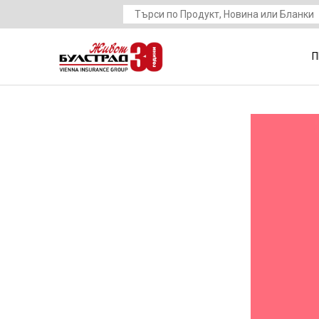
•
Плати първа вноска по заявление за
застраховане
•
Начини на плащане
П