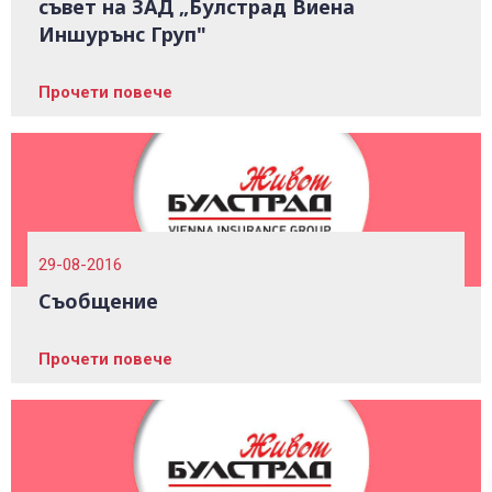
съвет на ЗАД „Булстрад Виена
Иншурънс Груп"
Прочети повече
29-08-2016
Съобщение
Прочети повече