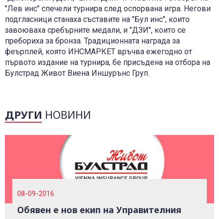
"Лев инс" спечели турнира след оспорвана игра. Негови
подгласници станаха съставите на "Бул инс", които
завоюваха сребърните медали, и "ДЗИ", които се
пребориха за бронза. Традиционната награда за
феърплей, която ИНСМАРКЕТ връчва ежегодно от
първото издание на турнира, бе присъдена на отбора на
Булстрад Живот Виена Иншурънс Груп.
ДРУГИ
НОВИНИ
08-09-2016
Обявен е нов екип на Управителния