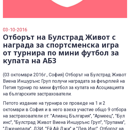
0700 14 144
Плати вноска
0700 18 800
Правила и политики, свързани с обслужването
Уведоми за събитие
03-10-2016
Отборът на Булстрад Живот с
награда за спортсменска игра
от турнира по мини футбол за
купата на АБЗ
(03 октомври 2016г., София) Отборът на Булстрад Живот
Виена Иншурънс Груп получи наградата за феърплей на
Петия турнир по мини футбол за купата на Асоциацията
на българските застрахователи.
Петото издание на турнира се проведе на 1 и 2
октомври в София и в него взеха участие общо 9 отбора
на застрахователи от: "Алианц България", "Армеец", "Бул
инс", "Булстрад Живот Виена Иншурънс Груп", "Групама",
"Дженерали", ДЗИ, "Ей Ай Джи" и "Лев Инс". Отборът на