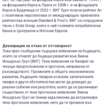
на фондовата борса в Прага от 2008 г. и на фондовата
борса в Будапеща от 2022 г. ВИГ Груп получи рейтинг A+
с позитивна перспектива от международно признатата
рейтингова агенция Standard & Poor’s. ВИГ си сътрудничи
тясно с Erste Group, която е най-голямата потребителска
банка в Централна и Източна Европа.
Декларация за отказ от отговорност
Това прес съобщение съдържа изявления за бъдещето,
които се отнасят до бъдещи развития във Виена
Иншурънс Груп (ВИГ). Тези изявления се базират на
текущи предположения и прогнози, направени от
ръководството. Промените в общото икономическо
развитие, бъдещите пазарни условия, капиталовите
пазари и други обстоятелства могат да доведат до
реални събития или резултати, които да се различават
съществено от тези прогнозни изявления. Виена
Иншурънс Груп не поема задължение да актуализира
тези прогнозни изявления, нито да ги променя въз