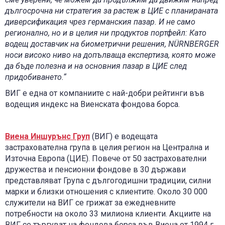
дългосрочна ни стратегия за растеж в ЦИЕ с планираната
диверсификация чрез германския пазар. И не само
регионално, но и в целия ни продуктов портфейл: Като
водещ доставчик на биометрични решения, NÜRNBERGER
носи високо ниво на допълваща експертиза, която може
да бъде полезна и на основния пазар в ЦИЕ след
придобиването.“
ВИГ е една от компаниите с най-добри рейтинги във
водещия индекс на Виенската фондова борса.
Виена Иншурънс Груп
(ВИГ) е водещата
застрахователна група в целия регион на Централна и
Източна Европа (ЦИЕ). Повече от 50 застрахователни
дружества и пенсионни фондове в 30 държави
представляват Група с дългогодишни традиции, силни
марки и близки отношения с клиентите. Около 30 000
служители на ВИГ се грижат за ежедневните
потребности на около 33 милиона клиенти. Акциите на
ВИГ се търгуват на фондова борса във Виена от 1994 г.,