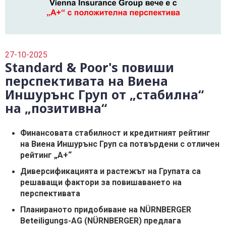
0700 14 144
Плати вноска
0700 18 800
Правила и политики, свързани с обслужването
Уведоми за събитие
27-10-2025
Standard & Poor's повиши
перспективата на Виена
Иншурънс Груп от „стабилна“
на „позитивна“
Финансовата стабилност и кредитният рейтинг
на Виена Иншурънс Груп са потвърдени с отличен
рейтинг „А+“
Диверсификацията и растежът на Групата са
решаващи фактори за повишаването на
перспективата
Планираното придобиване на NÜRNBERGER
Beteiligungs-AG (NÜRNBERGER) предлага