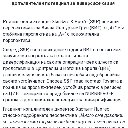
допълнителен потенциал за диверсификация
Рейтинговата агенция Standard & Poor’s (S&P) повиши
перспективата за Виена Иншурънс Груп (ВИГ) от „А+“ със
стабилна перспектива на „А+“ с положителна
перспектива.
Според S&P, през последните години ВИГ е постигнала
значителен напредък в по-нататъшната
диверсификация на своите операции чрез силното си
представяне в Централна и Източна Европа (ЦИЕ),
разширявайки своята база за печалба и подобрявайки
своята устойчивост. Според S&P това поставя Групата в
позиция за продължителен, устойчив растеж в региона
на ЦИЕ. Планираното придобиване на NÜRNBERGER
предлага допълнителен потенциал за диверсификация.
Главният изпълнителен директор Хартвиг Льогер
относно подобрената перспектива:
„Много сме доволни,
че стратегическо ни развитие беше оценено така високо и
сме уверени, че можем да продължим да движим напред