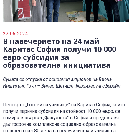
0700 14 144
Плати вноска
0700 18 800
Правила и политики, свързани с обслужването
Уведоми за събитие
27-05-2024
В навечерието на 24 май
Каритас София получи 10 000
евро субсидия за
образователна инициатива
Сумата се отпуска от основния акционер на Виена
Иншурънс Груп – Винер Щетише Ферзихерунгсферайн
Центърът „Готови за училище“ на Каритас София, който
получи парична субсидия на стойност 10 000 евро, се
намира в квартал „Факултета“ в София и предоставя
дългосрочна комплексна социално-образователна
подкрепа над 80 деца в предучилищна и училищна