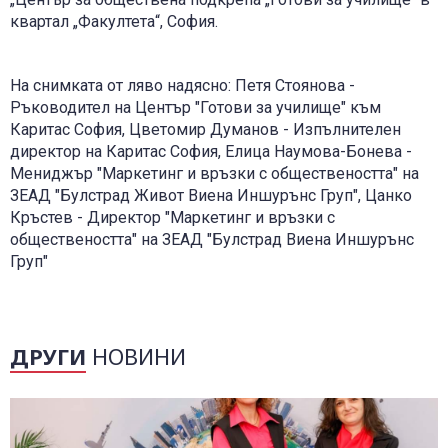
квартал „Факултета“, София.
На снимката от ляво надясно: Петя Стоянова -
Ръководител на Център "Готови за училище" към
Каритас София, Цветомир Думанов - Изпълнителен
директор на Каритас София, Елица Наумова-Бонева -
Мениджър "Маркетинг и връзки с обществеността" на
ЗЕАД "Булстрад Живот Виена Иншурънс Груп", Цанко
Кръстев - Директор "Маркетинг и връзки с
обществеността" на ЗЕАД "Булстрад Виена Иншурънс
Груп"
ДРУГИ
НОВИНИ