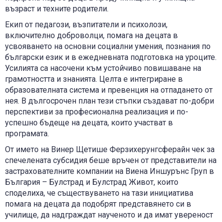
възраст и техните родители.
Екип от педагози, възпитатели и психолози,
включително доброволци, помага на децата в
усвояването на основни социални умения, познания по
български език и в ежедневната подготовка на уроците.
Усилията са насочени към устойчиво повишаване на
грамотността и знанията. Целта е интегриране в
образователната система и превенция на отпадането от
нея. В дългосрочен план тези стъпки създават по-добри
перспективи за професионална реализация и по-
успешно бъдеще на децата, които участват в
програмата.
От името на Винер Щетише Ферзихерунгсферайн чек за
спечелената субсидия беше връчен от представители на
застрахователните компании на Виена Иншурънс Груп в
България – Булстрад и Булстрад Живот, които
споделиха, че съществуването на тази инициатива
помага на децата да подобрят представянето си в
училище, да надграждат наученото и да имат увереност