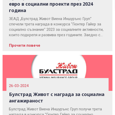
евро в социални проекти през 2024
година
ЗЕАД „Булстрад Живот Виена Иншурънс Груп“
спечели трета награда в конкурса "Гюнтер Гайер за
социално съзнание" 2023 за социалните активности,
които подкрепя и развива през годините. Заедно с
наградата дружеството получи и субсидия в размер
Прочети повече
на 20 000 евро, която ще използва за подкрепа на
социални инициативи.
26-03-2024
Булстрад Живот с награда за социална
ангажираност
Булстрад Живот Виена Иншурънс Груп получи трета
награда в конкурса "Гюнтер Гайер за социално