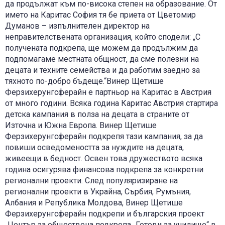
да продължат към по-висока степен на образование. От
името на Каритас София тя бе приета от Цветомир
Думанов – изпълнителен директор на
неправителствената организация, който сподели: „С
получената подкрепа, ще можем да продължим да
подпомагаме местната общност, да сме полезни на
децата и техните семейства и да работим заедно за
тяхното по-добро бъдеще.“Винер Щетише
Ферзихерунгсферайн е партньор на Каритас в Австрия
от много години. Всяка година Каритас Австрия стартира
детска кампания в полза на децата в страните от
Източна и Южна Европа. Винер Щетише
Ферзихерунгсферайн подкрепя тази кампания, за да
повиши осведомеността за нуждите на децата,
живеещи в бедност. Освен това дружеството всяка
година осигурява финансова подкрепа за конкретни
регионални проекти. След популяризиране на
регионални проекти в Украйна, Сърбия, Румъния,
Албания и Република Молдова, Винер Щетише
Ферзихерунгсферайн подкрепи и българския проект
„Център за обществена подкрепа „Готови за училище“ в