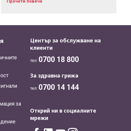
Прочети повече
я
Център за обслужване на
клиенти
личните
0700 18 800
тел:
За здравна грижа
ност
сигнали
0700 14 144
тел:
мация за
Открий ни в социалните
мрежи
юдение