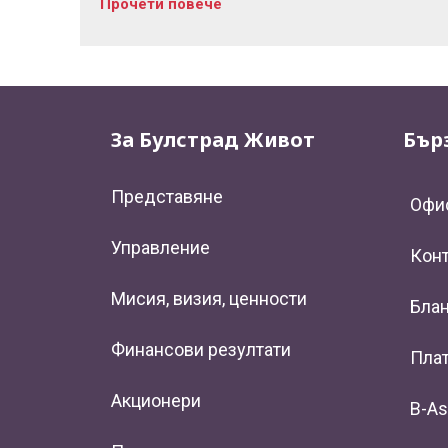
Прочети повече
За Булстрад Живот
Бър
Представяне
Офи
Управление
Кон
Мисия, визия, ценности
Блан
Финансови резултати
Плат
Акционери
B-As