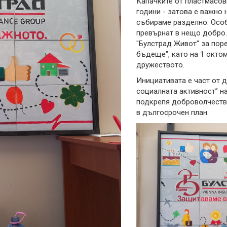
Капачките от пластмасов
години - затова е важно 
събираме разделно. Особ
превърнат в нещо добро.
"Булстрад Живот" за поре
бъдеще", като на 1 окто
дружеството.
Инициативата е част от 
социалната активност” н
подкрепя доброволчеств
в дългосрочен план.