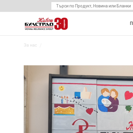
•
Плати първа вноска по заявление за
застраховане
•
Начини на плащане
П
За нас