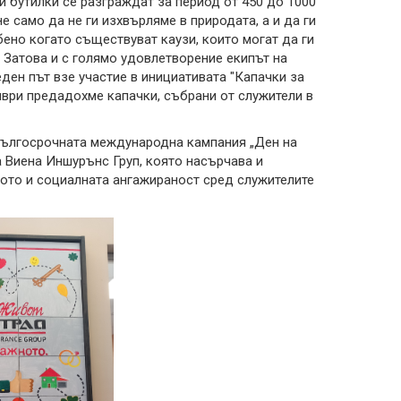
и бутилки се разграждат за период от 450 до 1000
не само да не ги изхвърляме в природата, а и да ги
ено когато съществуват каузи, които могат да ги
 Затова и с голямо удовлетворение екипът на
ден път взе участие в инициативата "Капачки за
мври предадохме капачки, събрани от служители в
дългосрочната международна кампания „Ден на
а Виена Иншурънс Груп, която насърчава и
ото и социалната ангажираност сред служителите