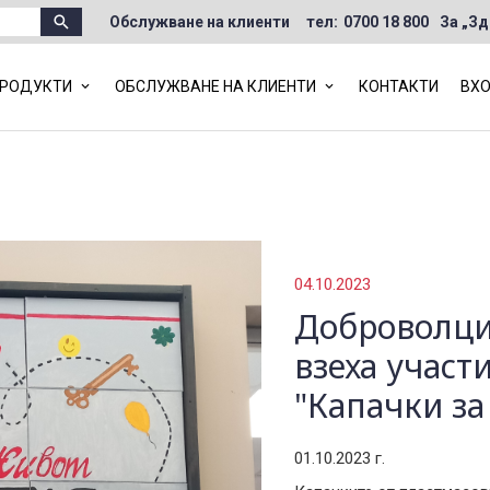
•
Бланки и заявления
Обслужване на клиенти
тел:
0700 18 800
За „Зд
•
Фондове и стойности на инвестиционни
единици
РОДУКТИ
ОБСЛУЖВАНЕ НА КЛИЕНТИ
КОНТАКТИ
ВХО
04.10.2023
Доброволци
взеха участ
"Капачки з
01.10.2023 г.