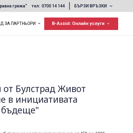
•
Форма за искане на консултация
равна грижа“
тел:
0700 14 144
БЪРЗИ ВРЪЗКИ
•
Форма за контакт
•
Често задавани въпроси
B-Assist: Онлайн услуги
Д ЗА ПАРТНЬОРИ
 от Булстрад Живот
ие в инициативата
а бъдеще"