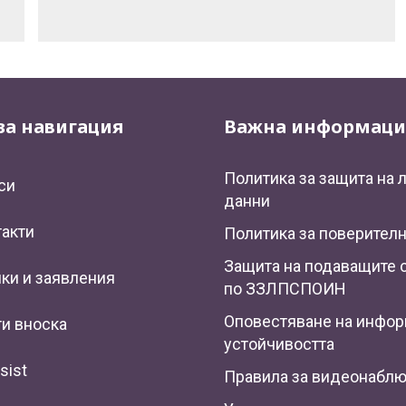
за навигация
Важна информаци
Политика за защита на 
си
данни
такти
Политика за поверител
Защита на подаващите 
ки и заявления
по ЗЗЛПСПОИН
Оповестяване на инфор
и вноска
устойчивостта
sist
Правила за видеонабл