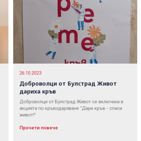
26.10.2023
Доброволци от Булстрад Живот
дариха кръв
Доброволци от Булстрад Живот се включиха в
акцията по кръводаряване "Дари кръв - спаси
живот!"
Прочети повече