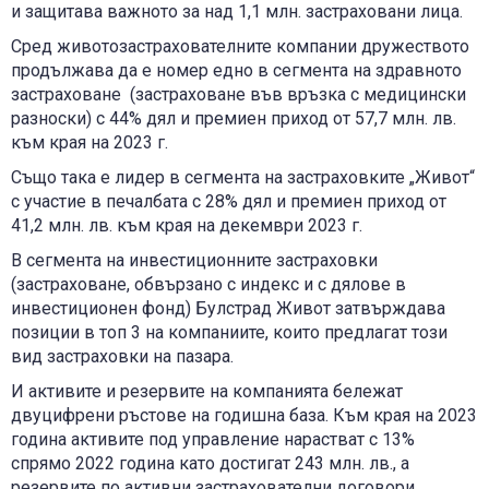
и защитава важното за над 1,1 млн. застраховани лица.
Сред животозастрахователните компании дружеството
продължава да e номер едно в сегмента на здравното
застраховане (застраховане във връзка с медицински
разноски) с 44% дял и премиен приход от 57,7 млн. лв.
към края на 2023 г.
Също така е лидер в сегмента на застраховките „Живот“
с участие в печалбата с 28% дял и премиен приход от
41,2 млн. лв. към края на декември 2023 г.
В сегмента на инвестиционните застраховки
(застраховане, обвързано с индекс и с дялове в
инвестиционен фонд) Булстрад Живот затвърждава
позиции в топ 3 на компаниите, които предлагат този
вид застраховки на пазара.
И активите и резервите на компанията бележат
двуцифрени ръстове на годишна база. Към края на 2023
година активите под управление нарастват с 13%
спрямо 2022 година като достигат 243 млн. лв., а
резервите по активни застрахователни договори