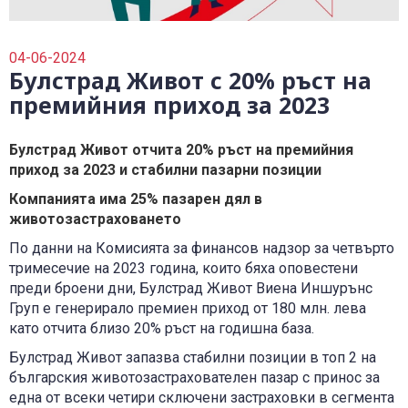
0700 14 144
Плати вноска
0700 18 800
Правила и политики, свързани с обслужването
04-06-2024
Уведоми за събитие
Булстрад Живот с 20% ръст на
премийния приход за 2023
Булстрад Живот отчита 20% ръст на премийния
приход за 2023 и стабилни пазарни позиции
Компанията има 25% пазарен дял в
животозастраховането
По данни на Комисията за финансов надзор за четвърто
тримесечие на 2023 година, които бяха оповестени
преди броени дни, Булстрад Живот Виена Иншурънс
Груп е генерирало премиен приход от 180 млн. лева
като отчита близо 20% ръст на годишна база.
Булстрад Живот запазва стабилни позиции в топ 2 на
българския животозастрахователен пазар с принос за
една от всеки четири сключени застраховки в сегмента