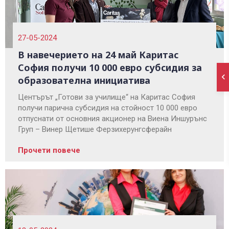
27-05-2024
В навечерието на 24 май Каритас
София получи 10 000 евро субсидия за
образователна инициатива
Центърът „Готови за училище“ на Каритас София
получи парична субсидия на стойност 10 000 евро
отпуснати от основния акционер на Виена Иншурънс
Груп – Винер Щетише Ферзихерунгсферайн
Прочети повече