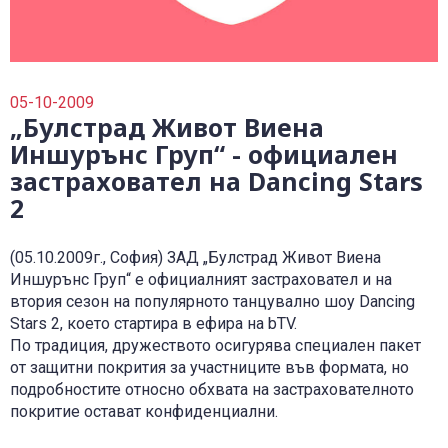
0700 14 144
Плати вноска
0700 18 800
Правила и политики, свързани с обслужването
Уведоми за събитие
05-10-2009
„Булстрад Живот Виена
Иншурънс Груп“ - официален
застраховател на Dancing Stars
2
(05.10.2009г., София) ЗАД „Булстрад Живот Виена
Иншурънс Груп“ е официалният застраховател и на
втория сезон на популярното танцувално шоу Dancing
Stars 2, което стартира в ефира на bTV.
По традиция, дружеството осигурява специален пакет
от защитни покрития за участниците във формата, но
подробностите относно обхвата на застрахователното
покритие остават конфиденциални.