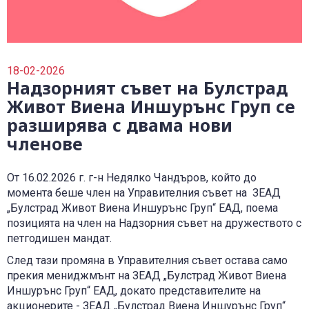
0700 14 144
Плати вноска
0700 18 800
Правила и политики, свързани с обслужването
Уведоми за събитие
18-02-2026
Надзорният съвет на Булстрад
Живот Виена Иншурънс Груп се
разширява с двама нови
членове
От 16.02.2026 г. г-н Недялко Чандъров, който до
момента беше член на Управителния съвет на ЗЕАД
„Булстрад Живот Виена Иншурънс Груп“ ЕАД, поема
позицията на член на Надзорния съвет на дружеството с
петгодишен мандат.
След тази промяна в Управителния съвет остава само
прекия мениджмънт на ЗЕАД „Булстрад Живот Виена
Иншурънс Груп“ ЕАД, докато представителите на
акционерите - ЗЕАД „Булстрад Виена Иншурънс Груп“