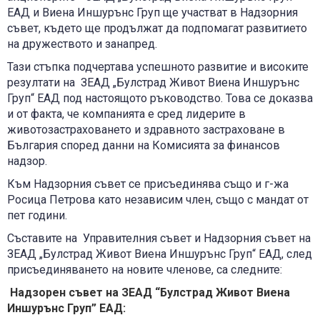
ЕАД и Виена Иншурънс Груп ще участват в Надзорния
съвет, където ще продължат да подпомагат развитието
на дружеството и занапред.
Тази стъпка подчертава успешното развитие и високите
резултати на ЗЕАД „Булстрад Живот Виена Иншурънс
Груп“ ЕАД под настоящото ръководство. Това се доказва
и от факта, че компанията е сред лидерите в
животозастраховането и здравното застраховане в
България според данни на Комисията за финансов
надзор.
Към Надзорния съвет се присъединява също и г-жа
Росица Петрова като независим член, също с мандат от
пет години.
Съставите на Управителния съвет и Надзорния съвет на
ЗЕАД „Булстрад Живот Виена Иншурънс Груп“ ЕАД, след
присъединяването на новите членове, са следните:
Надзорен съвет на ЗЕАД “Булстрад Живот Виена
Иншурънс Груп” ЕАД
: