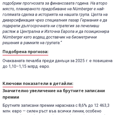
подобрим прогнозата за финансовата година. На второ
място, планираното придобиване на Nürnberger е най-
голямата сделка в историята на нашата група. Целта на
диверсификация чрез специалния пазар Германия е да
подкрепи дългосрочната ни стратегия за печеливш
растеж в Ц
ентрална и Източна Европа
и да позиционира
Nürnberger като водещ доставчик на биометрични
решения в рамките на групата.“
Подобрена прогноза:
Очакваната печалба преди данъци за 2025 г. е повишена
до 1,10–1,15 млрд. евро.
Ключови показатели в детайли:
Значително увеличение на брутните записани
премии
Брутните записани премии нараснаха с 8,6% до 12 463,3
млн. евро — силен ръст във всички линии, особено