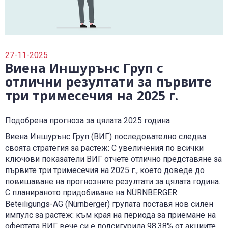
0700 14 144
Плати вноска
0700 18 800
Правила и политики, свързани с обслужването
Уведоми за събитие
27-11-2025
Виена Иншурънс Груп с
отлични резултати за първите
три тримесечия на 2025 г.
Подобрена прогноза за цялата 2025 година
Виена Иншурънс Груп (ВИГ) последователно следва
своята стратегия за растеж: С увеличения по всички
ключови показатели ВИГ отчете отлично представяне за
първите три тримесечия на 2025 г., което доведе до
повишаване на прогнозните резултати за цялата година.
С планираното придобиване на NÜRNBERGER
Beteiligungs-AG (Nürnberger) групата поставя нов силен
импулс за растеж: към края на периода за приемане на
офертата ВИГ вече си е подсигурила 98,38% от акциите