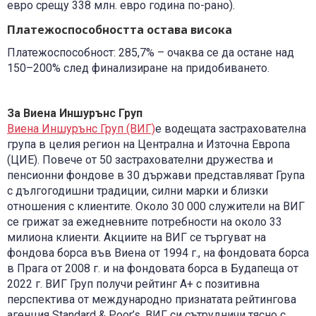
евро срещу 338 млн. евро година по-рано).
Платежоспособността остава висока
Платежоспособност: 285,7% – очаква се да остане над
150–200% след финализиране на придобиването.
За
Виена Иншурънс Груп
Виена Иншурънс Груп (ВИГ)
е водещата застрахователна
група в целия регион на Централна и Източна Европа
(ЦИЕ). Повече от 50 застрахователни дружества и
пенсионни фондове в 30 държави представляват Група
с дългогодишни традиции, силни марки и близки
отношения с клиентите. Около 30 000 служители на ВИГ
се грижат за ежедневните потребности на около 33
милиона клиенти. Акциите на ВИГ се търгуват на
фондова борса във Виена от 1994 г., на фондовата борса
в Прага от 2008 г. и на фондовата борса в Будапеща от
2022 г. ВИГ Груп получи рейтинг A+ с позитивна
перспектива от международно признатата рейтингова
агенция Standard & Poor’s. ВИГ си сътрудничи тясно с