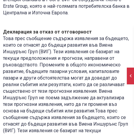
Erste Group, която е най-голямата потребителска банка в
Централна и Източна Европа.
Декларация за отказ от отговорност
Това прес съобщение съдържа изявления за бъдещето,
които се отнасят до бъдещи развития във Виена
Иншурънс Груп (ВИГ). Тези изявления се базират на
текущи предположения и прогнози, направени от
ръководството. Промените в общото икономическо
развитие, бъдещите пазарни условия, капиталовите
пазари и други обстоятелства могат да доведат до
реални събития или резултати, които да се различават
съществено от тези прогнозни изявления. Виена
Иншурънс Груп не поема задължение да актуализира
тези прогнозни изявления, нито да ги променя въз
основа на бъдещи събития или развития.Това прес
съобщение съдържа изявления за бъдещето, които се
отнасят до бъдещи развития във Виена Иншурънс Груп
(ВИГ). Тези изявления се базират на текущи