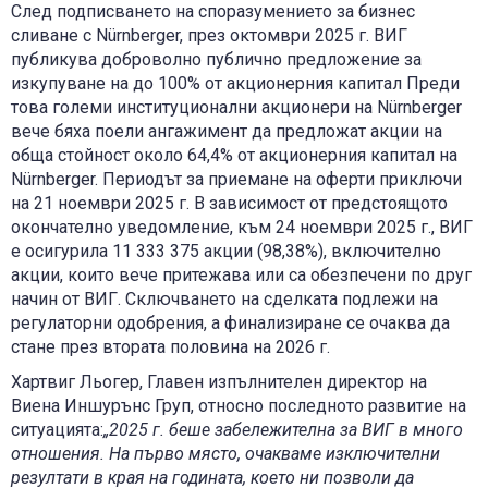
След подписването на споразумението за бизнес
сливане с Nürnberger, през октомври 2025 г. ВИГ
публикува доброволно публично предложение за
изкупуване на до 100% от акционерния капитал Преди
това големи институционални акционери на Nürnberger
вече бяха поели ангажимент да предложат акции на
обща стойност около 64,4% от акционерния капитал на
Nürnberger. Периодът за приемане на оферти приключи
на 21 ноември 2025 г. В зависимост от предстоящото
окончателно уведомление, към 24 ноември 2025 г., ВИГ
е осигурила 11 333 375 акции (98,38%), включително
акции, които вече притежава или са обезпечени по друг
начин от ВИГ. Сключването на сделката подлежи на
регулаторни одобрения, а финализиране се очаква да
стане през втората половина на 2026 г.
Хартвиг Льогер, Главен изпълнителен директор на
Виена Иншурънс Груп, относно последното развитие на
ситуацията:
„2025 г. беше забележителна за
ВИГ
в много
отношения. На първо място, очакваме изключителн
и
резултат
и
в края на годината, което ни позволи да