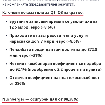
на компанията (предварителен резултат).
Ключови показатели за Q1–Q3 накратко:
Брутните записани премии
се увеличиха на
12,5 млрд. евро (+8,6%)
Приходи
те
от застрахователни услуг
и
нараснаха до
9,7 млрд. евро (+8,6%)
Печалба
та
преди данъци
достигна до
872,8
млн. евро (+31%)
Нетният комбиниран коефициент се подобри
до
92,1% (подобрение с 2,2
процентни пункта
)
Отличен коефициент на платежоспособност
от
286%
Nürnberger — осигурен дял от 98,38%: