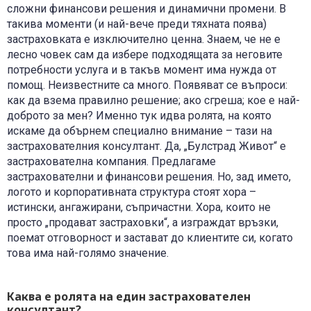
сложни финансови решения и динамични промени. В
такива моменти (и най-вече преди тяхната поява)
застраховката е изключително ценна. Знаем, че не е
лесно човек сам да избере подходящата за неговите
потребности услуга и в такъв момент има нужда от
помощ. Неизвестните са много. Появяват се въпроси:
как да взема правилно решение; ако сгреша; кое е най-
доброто за мен? Именно тук идва ролята, на която
искаме да обърнем специално внимание – тази на
застрахователния консултант. Да, „Булстрад Живот“ е
застрахователна компания. Предлагаме
застрахователни и финансови решения. Но, зад името,
логото и корпоративната структура стоят хора –
истински, ангажирани, съпричастни. Хора, които не
просто „продават застраховки“, а изграждат връзки,
поемат отговорност и застават до клиентите си, когато
това има най-голямо значение.
Каква е ролята на един застрахователен
консултант?