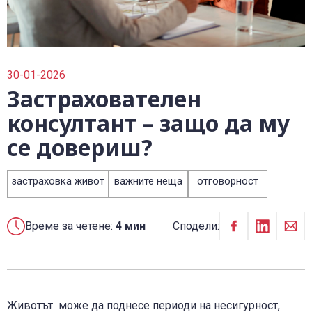
0700 14 144
Плати вноска
0700 18 800
Правила и политики, свързани с обслужването
Уведоми за събитие
30-01-2026
Застрахователен
консултант – защо да му
се довериш?
застраховка живот
важните неща
отговорност
Време за четене:
4 мин
Сподели:
Животът може да поднесе периоди на несигурност,