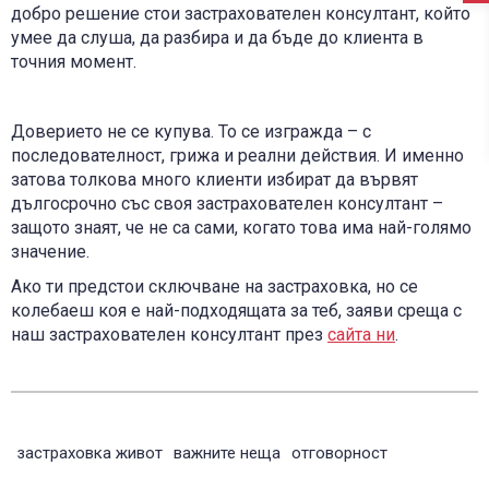
добро решение стои застрахователен консултант, който
умее да слуша, да разбира и да бъде до клиента в
точния момент.
Доверието не се купува. То се изгражда – с
последователност, грижа и реални действия. И именно
затова толкова много клиенти избират да вървят
дългосрочно със своя застрахователен консултант –
защото знаят, че не са сами, когато това има най-голямо
значение.
Ако ти предстои сключване на застраховка, но се
колебаеш коя е най-подходящата за теб, заяви среща с
наш застрахователен консултант през
сайта ни
.
застраховка живот
важните неща
отговорност