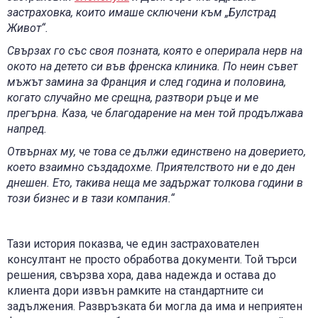
застраховка, които имаше сключени към „Булстрад
Живот“.
Свързах го със своя позната, която е оперирала нерв на
окото на детето си във френска клиника. По неин съвет
мъжът замина за Франция и след година и половина,
когато случайно ме срещна, разтвори ръце и ме
прегърна. Каза, че благодарение на мен той продължава
напред.
Отвърнах му, че това се дължи единствено на доверието,
което взаимно създадохме. Приятелството ни е до ден
днешен. Ето, такива неща ме задържат толкова години в
този бизнес и в тази компания.“
Тази история показва, че един застрахователен
консултант не просто обработва документи. Той търси
решения, свързва хора, дава надежда и остава до
клиента дори извън рамките на стандартните си
задължения. Развръзката би могла да има и неприятен