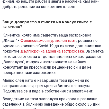
финал, но нашата работа винаги е насочена към най-
доброто решение за конкретния клиент.
Защо доверието в съвета на консултанта е
ключово?
Клиентка, която има съществуваща застраховка
„Живот“ -
Финансово-осигурителен план
, решава по
време на кризата с Covid 19 да включи допълнително
покритие
Дългосрочна здравна застраховка
. За сметка
на това, се отказва от допълнителната си застраховка
„Злополука“, въпреки настояването на нейния
консултант да преосмисли решението си и да не
прекратява тази застраховка.
Малко след като е извършила тези промени по
застраховката си, претърпява битова злополука.
Подхлъзва се и пада в собствения си апартамент.
Вследствие на тази злополука прекарва в различни
отделения в болнично заведение общо около 35 дни