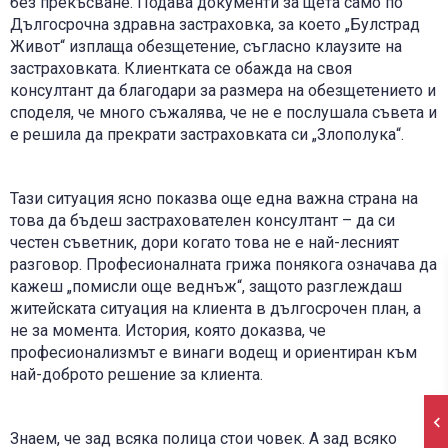
без прекъсване. Подава документи за щета само по
Дългосрочна здравна застраховка, за което „Булстрад
Живот“ изплаща обезщетение, съгласно клаузите на
застраховката. Клиентката се обажда на своя
консултант да благодари за размера на обезщетението и
споделя, че много съжалява, че не е послушала съвета и
е решила да прекрати застраховката си „Злополука“.
Тази ситуация ясно показва още една важна страна на
това да бъдеш застрахователен консултант – да си
честен съветник, дори когато това не е най-лесният
разговор. Професионалната грижа понякога означава да
кажеш „помисли още веднъж“, защото разглеждаш
житейската ситуация на клиента в дългосрочен план, а
не за момента. История, която доказва, че
професионализмът е винаги водещ и ориентиран към
най-доброто решение за клиента.
Знаем, че зад всяка полица стои човек. А зад всяко