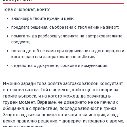
Това е човекът, който:
анализира твоите нужди и цели;
предлага решения, съобразени с твоя начин на живот;
помага ти да разбереш условията на застрахователните
продукти;
остава до теб не само при подписване на договора, но и
когато настъпи застрахователно събитие;
съдейства с документи, срокове и комуникация.
Именно заради това ролята застрахователен консултант
е толкова важна. Той е човекът, който ще отговори на
твоите въпроси, и на когото можеш да разчиташ в
труден момент. Вярваме, че доверието не се печели с
обещания, а с присъствие, последователност и грижа.
Защото зад всяка полица стои човешка история, а зад
всяко правилно решение – доверие, изградено с време,