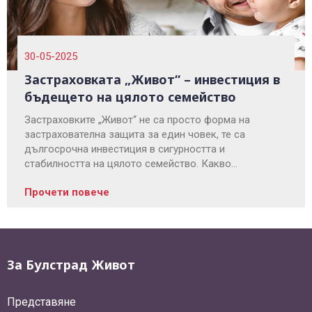
30-05-2025
Застраховката „Живот“ – инвестиция в
бъдещето на цялото семейство
Застраховките „Живот“ не са просто форма на
застрахователна защита за един човек, те са
дългосрочна инвестиция в сигурността и
стабилността на цялото семейство. Какво
представляват тези застрахователни продукти вижте
Прочети повече
в блога на Булстрад Живот.
За Булстрад Живот
Представяне