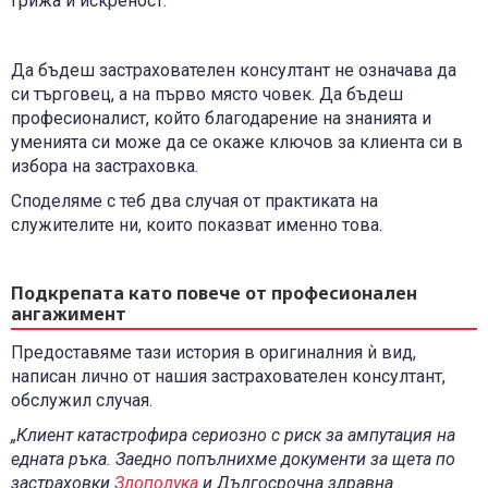
грижа и искреност.
Да бъдеш застрахователен консултант не означава да
си търговец, а на първо място човек. Да бъдеш
професионалист, който благодарение на знанията и
уменията си може да се окаже ключов за клиента си в
избора на застраховка.
Споделяме с теб два случая от практиката на
служителите ни, които показват именно това.
Подкрепата като повече от професионален
ангажимент
Предоставяме тази история в оригиналния ѝ вид,
написан лично от нашия застрахователен консултант,
обслужил случая.
„Клиент катастрофира сериозно с риск за ампутация на
едната ръка. Заедно попълнихме документи за щета по
застраховки
Злополука
и Дългосрочна здравна